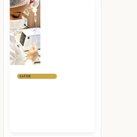
SAÚDE
VITAMINA B12
ENDOVENOSA:
QUANDO A VIA
INJETÁVEL FAZ
SENTIDO