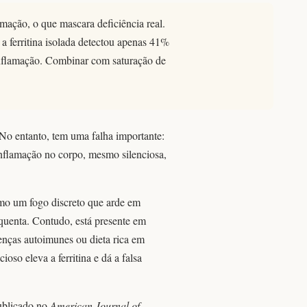
mação, o que mascara deficiência real.
a ferritina isolada detectou apenas 41%
 inflamação. Combinar com saturação de
. No entanto, tem uma falha importante:
inflamação no corpo, mesmo silenciosa,
mo um fogo discreto que arde em
squenta. Contudo, está presente em
nças autoimunes ou dieta rica em
oso eleva a ferritina e dá a falsa
publicado no
American Journal of