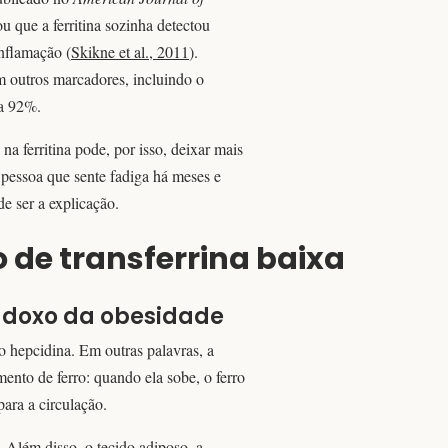
que a ferritina sozinha detectou
nflamação (
Skikne et al., 2011
).
 outros marcadores, incluindo o
ra 92%.
a ferritina pode, por isso, deixar mais
 pessoa que sente fadiga há meses e
e ser a explicação.
de transferrina baixa
adoxo da obesidade
 hepcidina. Em outras palavras, a
nto de ferro: quando ela sobe, o ferro
para a circulação.
 Além disso, o tecido adiposo, a