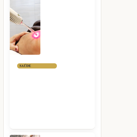
SAÚDE
FOTOBIOMODULAÇÃO:
TERAPIA COM
LUZ PARA DOR,
INFLAMAÇÃO E
REGENERAÇÃO
CELULAR