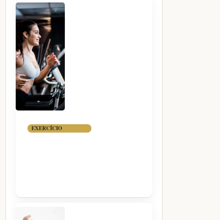
EXERCÍCIO
AERÓBICO EM
JEJUM VALE A
PENA?