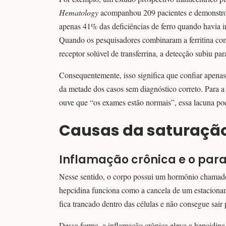
Hematology
acompanhou 209 pacientes e demonstrou 
apenas 41% das deficiências de ferro quando havia i
Quando os pesquisadores combinaram a ferritina com
receptor solúvel de transferrina, a detecção subiu pa
Consequentemente, isso significa que confiar apenas n
da metade dos casos sem diagnóstico correto. Para a
ouve que “os exames estão normais”, essa lacuna pod
Causas da saturação 
Inflamação crônica e o par
Nesse sentido, o corpo possui um hormônio chamado
hepcidina funciona como a cancela de um estacioname
fica trancado dentro das células e não consegue sair 
Dessa forma, a inflamação crônica eleva a hepcidina.