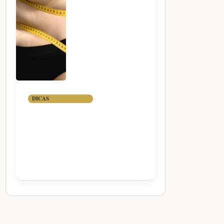
DICAS
TÁTICAS PARA
PERDER A
GORDURA
ABDOMINAL