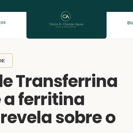
ços
Bl
DE
e Transferrina
 a ferritina
revela sobre o