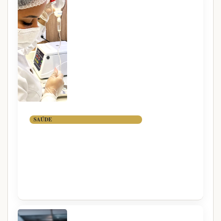
SAÚDE
VITAMINA B12
ENDOVENOSA: QUANDO A
VIA INJETÁVEL FAZ
SENTIDO