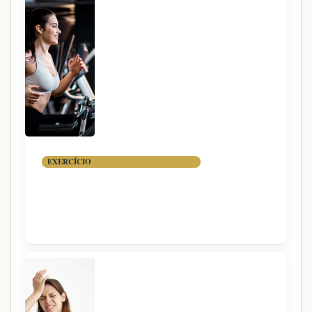
EXERCÍCIO
AERÓBICO EM JEJUM VALE
A PENA?