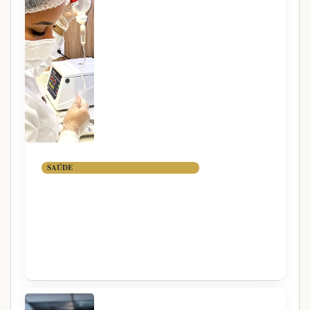
SAÚDE
VITAMINA B12
ENDOVENOSA: QUANDO A
VIA INJETÁVEL FAZ
SENTIDO