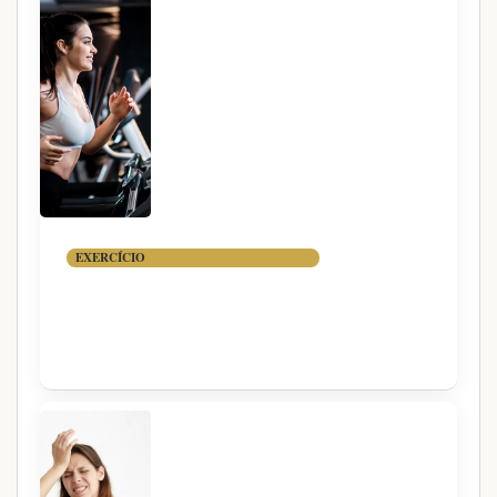
EXERCÍCIO
AERÓBICO EM JEJUM VALE
A PENA?