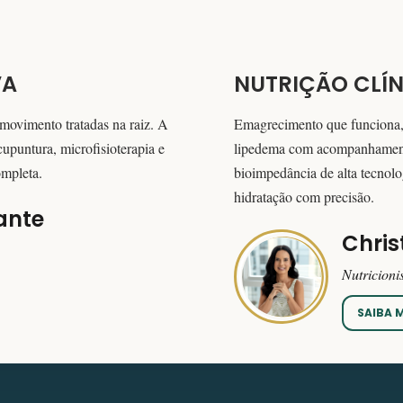
VA
NUTRIÇÃO CLÍN
 movimento tratadas na raiz. A
Emagrecimento que funciona,
cupuntura, microfisioterapia e
lipedema com acompanhamento
ompleta.
bioimpedância de alta tecnolo
hidratação com precisão.
ante
Chris
Nutricioni
SAIBA 