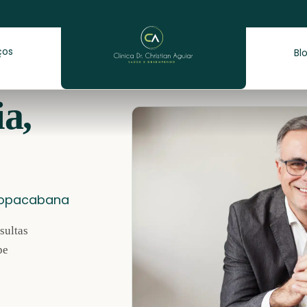
ços
Bl
a,
 Copacabana
sultas
pe